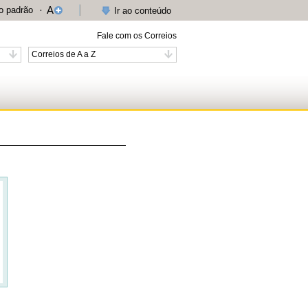
A
 padrão
Ir ao conteúdo
Fale com os Correios
Correios de A a Z