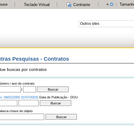
ouse
Tamanho
Teclado Virtual
Contraste
A
Outros sites
tras Pesquisas - Contratos
tue buscas por contratos
úmero / ano do contrato
/
ex. 08/02/2000 31/07/2003)
Data de Publicação - DOU
alavra-chave do objeto