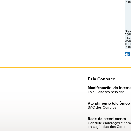
COM
Obje
AQU
PEÇ
MAN
TEC
COM
Fale Conosco
Manifestação via Interne
Fale Conosco pelo site
Atendimento telefônico
SAC dos Correios
Rede de atendimento
Consulte endereços e horá
das agências dos Correios