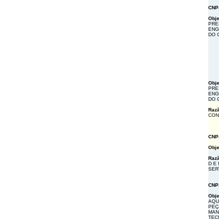
CNP
Obje
PRE
ENG
DO 
Obje
PRE
ENG
DO 
Razã
CON
CNP
Obje
Razã
D E
SER
CNP
Obje
AQU
PEÇ
MAN
TEC