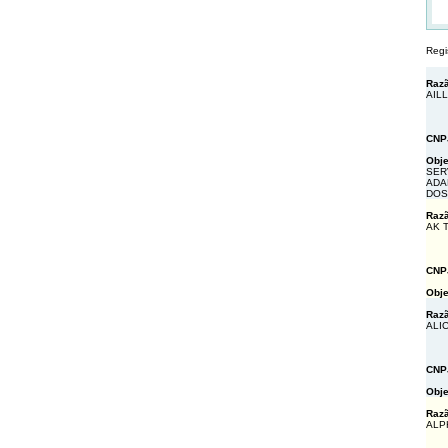
Regi
Razã
AIL
CNP
Obje
SER
ADA
DOS
Razã
AK 
CNP
Obje
Razã
ALI
CNP
Obje
Razã
ALP