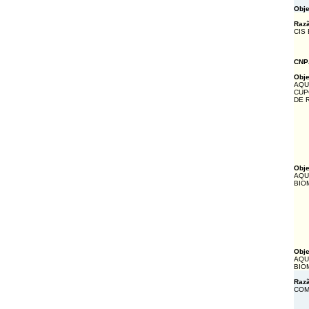
Obje
Razã
CIS
CNP
Obje
AQU
CUP
DE 
Obje
AQU
BIO
Obje
AQU
BIO
Razã
COM