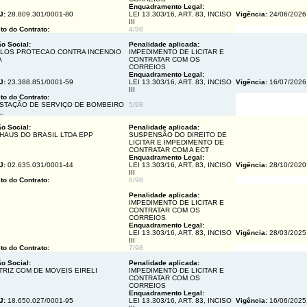
Enquadramento Legal:
J:
28.809.301/0001-80
LEI 13.303/16, ART. 83, INCISO
Vigência:
24/06/202
III
to do Contrato:
4/98
o Social:
Penalidade aplicada:
LOS PROTECAO CONTRA INCENDIO
IMPEDIMENTO DE LICITAR E
A
CONTRATAR COM OS
CORREIOS
Enquadramento Legal:
J:
23.388.851/0001-59
LEI 13.303/16, ART. 83, INCISO
Vigência:
16/07/202
III
to do Contrato:
STAÇÃO DE SERVIÇO DE BOMBEIRO
5/98
L.
o Social:
Penalidade aplicada:
HAUS DO BRASIL LTDA EPP
SUSPENSÃO DO DIREITO DE
LICITAR E IMPEDIMENTO DE
CONTRATAR COM A ECT
Enquadramento Legal:
J:
02.635.031/0001-44
LEI 13.303/16, ART. 83, INCISO
Vigência:
28/10/202
III
to do Contrato:
6/98
Penalidade aplicada:
IMPEDIMENTO DE LICITAR E
CONTRATAR COM OS
CORREIOS
Enquadramento Legal:
LEI 13.303/16, ART. 83, INCISO
Vigência:
28/03/202
III
to do Contrato:
7/98
o Social:
Penalidade aplicada:
TRIZ COM DE MOVEIS EIRELI
IMPEDIMENTO DE LICITAR E
CONTRATAR COM OS
CORREIOS
Enquadramento Legal:
J:
18.650.027/0001-95
LEI 13.303/16, ART. 83, INCISO
Vigência:
16/06/202