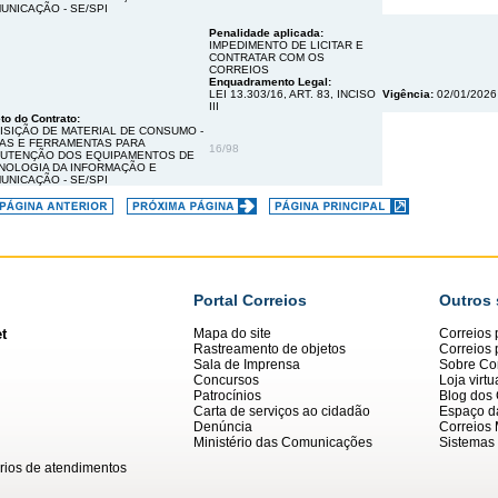
UNICAÇÃO - SE/SPI
Penalidade aplicada:
IMPEDIMENTO DE LICITAR E
CONTRATAR COM OS
CORREIOS
Enquadramento Legal:
LEI 13.303/16, ART. 83, INCISO
Vigência:
02/01/202
III
to do Contrato:
ISIÇÃO DE MATERIAL DE CONSUMO -
AS E FERRAMENTAS PARA
16/98
UTENÇÃO DOS EQUIPAMENTOS DE
NOLOGIA DA INFORMAÇÃO E
UNICAÇÃO - SE/SPI
Portal Correios
Outros 
t
Mapa do site
Correios 
Rastreamento de objetos
Correios
Sala de Imprensa
Sobre Cor
Concursos
Loja virtu
Patrocínios
Blog dos 
Carta de serviços ao cidadão
Espaço da
Denúncia
Correios 
Ministério das Comunicações
Sistemas 
rios de atendimentos