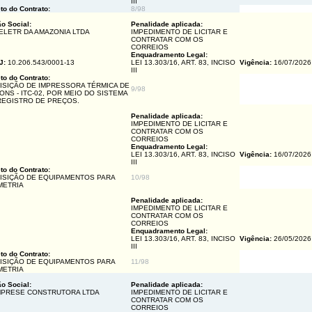
III
to do Contrato:
8/98
o Social:
Penalidade aplicada:
 ELETR DA AMAZONIA LTDA
IMPEDIMENTO DE LICITAR E
CONTRATAR COM OS
CORREIOS
Enquadramento Legal:
J:
10.206.543/0001-13
LEI 13.303/16, ART. 83, INCISO
Vigência:
16/07/202
III
to do Contrato:
ISIÇÃO DE IMPRESSORA TÉRMICA DE
9/98
ONS - ITC-02, POR MEIO DO SISTEMA
REGISTRO DE PREÇOS.
Penalidade aplicada:
IMPEDIMENTO DE LICITAR E
CONTRATAR COM OS
CORREIOS
Enquadramento Legal:
LEI 13.303/16, ART. 83, INCISO
Vigência:
16/07/202
III
to do Contrato:
ISIÇÃO DE EQUIPAMENTOS PARA
10/98
METRIA
Penalidade aplicada:
IMPEDIMENTO DE LICITAR E
CONTRATAR COM OS
CORREIOS
Enquadramento Legal:
LEI 13.303/16, ART. 83, INCISO
Vigência:
26/05/202
III
to do Contrato:
ISIÇÃO DE EQUIPAMENTOS PARA
11/98
METRIA
o Social:
Penalidade aplicada:
PRESE CONSTRUTORA LTDA
IMPEDIMENTO DE LICITAR E
CONTRATAR COM OS
CORREIOS