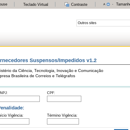
ouse
Tamanho
Teclado Virtual
Contraste
A
Outros sites
rnecedores Suspensos/Impedidos v1.2
istério da Ciência, Tecnologia, Inovação e Comunicação
resa Brasileira de Correios e Telégrafos
NPJ:
CPF:
enalidade:
nício Vigência:
Término Vigência: