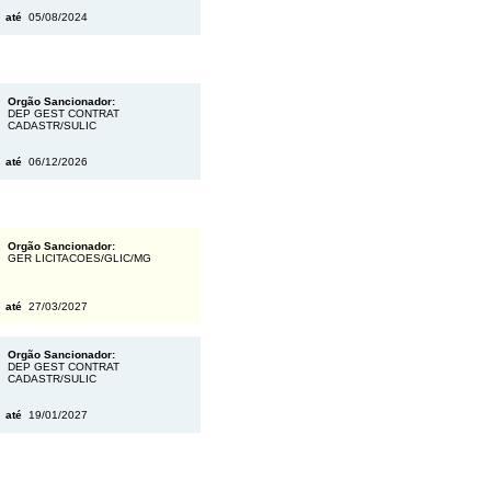
3
até
05/08/2024
Orgão Sancionador:
DEP GEST CONTRAT
CADASTR/SULIC
5
até
06/12/2026
Orgão Sancionador:
GER LICITACOES/GLIC/MG
6
até
27/03/2027
Orgão Sancionador:
DEP GEST CONTRAT
CADASTR/SULIC
6
até
19/01/2027