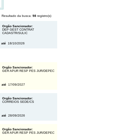
Resultado da busca:
98
registro(s)
Orgão Sancionador:
DEP GEST CONTRAT
CADASTR/SULIC
5
até
18/10/2026
Orgão Sancionador:
GER APUR RESP PES JUR/DEPEC
6
até
17/09/2027
Orgão Sancionador:
CORREIOS SEDE/CS
5
até
28/09/2026
Orgão Sancionador:
GER APUR RESP PES JUR/DEPEC