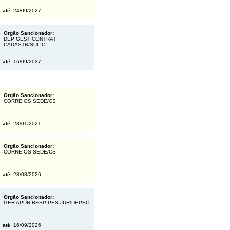
6
até
24/09/2027
Orgão Sancionador:
DEP GEST CONTRAT
CADASTR/SULIC
6
até
16/09/2027
Orgão Sancionador:
CORREIOS SEDE/CS
0
até
28/01/2021
Orgão Sancionador:
CORREIOS SEDE/CS
5
até
28/08/2026
Orgão Sancionador:
GER APUR RESP PES JUR/DEPEC
5
até
16/09/2026