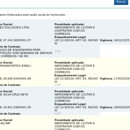
Buscar
stros Ordenados pela razão social do fornecedor
o Social:
Penalidade aplicada:
LEZ SOLUCOES LTDA
IMPEDIMENTO DE LICITAR E
CONTRATAR COM OS
CORREIOS
Enquadramento Legal:
J:
37.243.365/0001-57
LEI 13.303/16, ART. 83, INCISO
Vigência:
18/11/202
III
to do Contrato:
VIÇO DE ENGENHARIA PARA
1/98
PTAÇÃO SOB DEMANDA DE IMÓVEIS
 CORREIOS / SE RO
o Social:
Penalidade aplicada:
TRANSPORTES EIRELI
IMPEDIMENTO DE LICITAR E
CONTRATAR COM OS
CORREIOS
Enquadramento Legal:
J:
26.646.934/0001-99
LEI 13.303/16, ART. 83, INCISO
Vigência:
17/03/202
III
to do Contrato:
2/98
o Social:
Penalidade aplicada:
CE SILVA CRUZ NETA
IMPEDIMENTO DE LICITAR E
CONTRATAR COM OS
CORREIOS
Enquadramento Legal:
J:
16.801.538/0001-35
LEI 13.303/16, ART. 83, INCISO
Vigência:
28/03/202
III
to do Contrato:
3/98
o Social:
Penalidade aplicada:
HALIMP
IMPEDIMENTO DE LICITAR E
CONTRATAR COM OS
CORREIOS