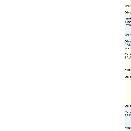
CNP
Obje
Razã
AMP
LTD
CNP
Obje
PRE
CIVI
Razã
BAU
CNP
Obje
Obje
Razã
BEA
CNP