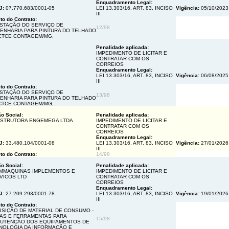
Enquadramento Legal:
J:
07.770.683/0001-05
LEI 13.303/16, ART. 83, INCISO
Vigência:
05/10/202
III
to do Contrato:
STAÇÃO DO SERVIÇO DE
12/98
ENHARIA PARA PINTURA DO TELHADO
CTCE CONTAGEM/MG,
Penalidade aplicada:
IMPEDIMENTO DE LICITAR E
CONTRATAR COM OS
CORREIOS
Enquadramento Legal:
LEI 13.303/16, ART. 83, INCISO
Vigência:
06/08/202
III
to do Contrato:
STAÇÃO DO SERVIÇO DE
13/98
ENHARIA PARA PINTURA DO TELHADO
CTCE CONTAGEM/MG,
o Social:
Penalidade aplicada:
STRUTORA ENGEMEGA LTDA
IMPEDIMENTO DE LICITAR E
CONTRATAR COM OS
CORREIOS
Enquadramento Legal:
J:
33.480.104/0001-08
LEI 13.303/16, ART. 83, INCISO
Vigência:
27/01/202
III
to do Contrato:
14/98
o Social:
Penalidade aplicada:
 MMAQUINAS IMPLEMENTOS E
IMPEDIMENTO DE LICITAR E
VICOS LTD
CONTRATAR COM OS
CORREIOS
Enquadramento Legal:
J:
27.209.293/0001-78
LEI 13.303/16, ART. 83, INCISO
Vigência:
19/01/202
III
to do Contrato:
ISIÇÃO DE MATERIAL DE CONSUMO -
AS E FERRAMENTAS PARA
15/98
UTENÇÃO DOS EQUIPAMENTOS DE
NOLOGIA DA INFORMAÇÃO E