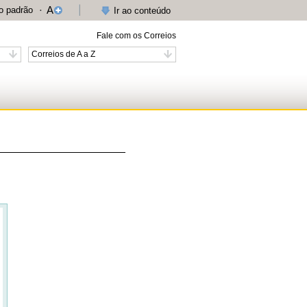
A
 padrão
Ir ao conteúdo
Fale com os Correios
Correios de A a Z