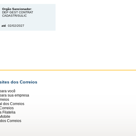
Orgão Sancionador:
DEP GEST CONTRAT
CADASTR/SULIC
6
até
02/02/2027
sites dos Correios
para você
 para sua empresa
reios
al dos Correios
Correios
 Filatelia
Mobile
dos Correios