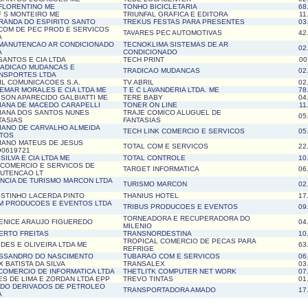
 FLORENTINO ME
TONHO BICICLETARIA
68
 F S MONTEIRO ME
TRIUNFAL GRAFICA E EDITORA
11
IRANDA DO ESPIRITO SANTO
TREKUS FESTAS PARA PRESENTES
03
 COM DE PEC PROD E SERVICOS
TAVARES PEC AUTOMOTIVAS
42
A
 MANUTENCAO AR CONDICIONADO
TECNOKLIMA SISTEMAS DE AR
02
A
CONDICIONADO
SANTOS E CIA LTDA
TECH PRINT
00
RADICAO MUDANCAS E
TRADICAO MUDANCAS
02
NSPORTES LTDA
IL COMUNICACOES S.A.
TV ABRIL
02
EMAR MORALES E CIA LTDA ME
T E C LAVANDERIA LTDA. ME
78
LSON APARECIDO GALBIATTI ME
TERE BABY
04
IANA DE MACEDO CARAPELLI
TONER ON LINE
11
IANA DOS SANTOS NUNES
TRAJE COMICO ALUGUEL DE
05
TASIAS
FANTASIAS
IANO DE CARVALHO ALMEIDA
TECH LINK COMERCIO E SERVICOS
05
TOS
IANO MATEUS DE JESUS
TOTAL COM E SERVICOS
22
90619721
SILVA E CIA LTDA ME
TOTAL CONTROLE
10
 COMERCIO E SERVICOS DE
TARGET INFORMATICA
06
UTENCAO LT
NCIA DE TURISMO MARCON LTDA
TURISMO MARCON
02
STINHO LACERDA PINTO
THANIUS HOTEL
17
M PRODUCOES E EVENTOS LTDA
TRIBUS PRODUCOES E EVENTOS
09
TORNEADORA E RECUPERADORA DO
ENICE ARAUJO FIGUEREDO
04
MILENIO
ERTO FREITAS
TRANSNORDESTINA
10
TROPICAL COMERCIO DE PECAS PARA
IDES E OLIVEIRA LTDA ME
63
REFRIGE
SSANDRO DO NASCIMENTO
TUBARAO COM E SERVICOS
06
 BATISTA DA SILVA
TRANSALEX
03
 COMERCIO DE INFORMATICA LTDA
THETLITK COMPUTER NET WORK
07
ES DE LIMA E ZORDAN LTDA EPP
TREVO TINTAS
01
DO DERIVADOS DE PETROLEO
TRANSPORTADORA AMADO
17
A