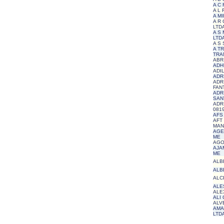
A C
A L
A M
A R
LTD
A S
LTD
A S 
A T
TRA
ABR
ADH
ADI
ADR
ADR
FAN
ADR
SAN
ADR
081
AFS 
AFT
MAN
AGE
ME
AGO
AJA
ME
ALB
ALB
ALC
ALE
ALEX
ALI
ALV
AMA
LTD