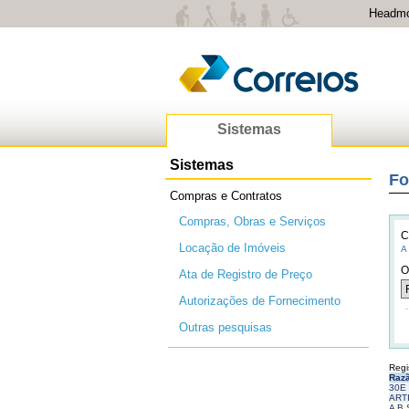
Headm
Sistemas
Sistemas
Fo
Compras e Contratos
Compras, Obras e Serviços
C
Locação de Imóveis
A 
O
Ata de Registro de Preço
Autorizações de Fornecimento
Outras pesquisas
Regi
Razã
30E
ART
A B