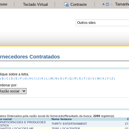
ouse
Tamanho
Teclado Virtual
Contraste
A
Outros sites
rnecedores Contratados
lique sobre a letra.
|
B |
C |
D |
E |
F |
G |
H |
I |
J |
K |
L |
M |
N |
O |
P |
Q |
R |
S |
T |
U |
V |
W |
X |
Y |
Z |
rdenar por:
stros Ordenados pela razão social do fornecedor
Resultado da busca:
2260
registro(s)
o social
Nome fantasia
C
 PARTICIPACOES E PRODUCOES
THIRTY ENTERTAINMENT
27
ISTICA
 SANTOS LOCACOES ME
TEBE LOCACENTER
02